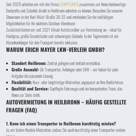
Seit 2020 arbeiten wir mit der Firma
CAMPLORER
zusammen, um Ihnen hochwertige
Dachzelte und Zubehör direkt in Heilbronn anbieten zu können. Besuchen Sie unseren
Showroom in der Karl-Wüst-Straße 30-32 und entdecken Sie die vielfältigen
Möglichkeiten für Ihr nächstes Outdoor-Abenteuer.
Zusätzlich bieten wir seit 2021 Allrad-Aufsitzmäher zur Vermietung an – ideal für
Hochgras, große Grundstücke und schwieriges Gelände. In der Tagesmiete ist ein
Absenkanhänger für den Transport bereits inklusive.
WARUM ERICH MAYER LKW-VERLEIH GMBH?
Standort Heilbronn:
Zentral gelegen und einfach erreichbar.
Große Auswahl:
Ob Transporter, Anhänger oder LKW – wir haben für jede
Aufgabe die passende Lösung.
Flexibilität:
Kurz- oder langfristige Mietzeiten, angepasst an Ihre Bedürfnisse.
Qualität und Service:
Gepflegte Fahrzeuge und ein kompetentes Team, das
Ihnen zur Seite steht.
AUTOVERMIETUNG IN HEILBRONN – HÄUFIG GESTELLTE
FRAGEN (FAQ)
1. Kann ich einen Transporter in Heilbronn kurzfristig mieten?
Ja, wir bieten flexible Mietzeiten, sodass Sie auch kurzfristig einen Transporter mieten