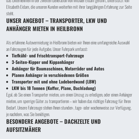
das Unternehmen in der zweiten Generation von Michael Eidam geführt, unterstützt von
Elisabeth Eidam, die unseren Kunden weiterhin mit ihrer langjährigen Erfahrung zur Seite
steht.
UNSER ANGEBOT – TRANSPORTER, LKW UND
ANHÄNGER MIETEN IN HEILBRONN
Als erfahrene Autovermietung in Heilbronn bieten wir Ihnen eine umfangreiche Auswahl
an Fahrzeugen für jede Aufgabe. Unser Fuhrpark umfasst:
Tiefkühl- und Frischtransport-Fahrzeuge
3-Seiten-Kipper und Kippanhänger
Anhänger für Baumaschinen, Motorräder und Autos
Planen Anhänger in verschiedenen Größen
Transporter mit und ohne Ladebordwand (LBW)
LKW bis 18 Tonnen (Koffer, Plane, Dachladung)
Egal, ob Sie einen Transporter mieten, um einen Umzug zu erledigen, oder einen Anhänger
mieten, um sperrige Güter zu transportieren – wir haben das richtige Fahrzeug für Ihren
Bedarf. Unsere Fahrzeuge stehen Ihnen stunden-, tage- oder wochenweise zur Verfügung,
je nachdem, was Sie benötigen.
BESONDERE ANGEBOTE – DACHZELTE UND
AUFSITZMÄHER