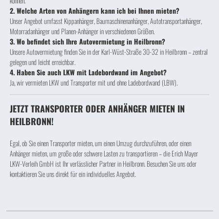
können.
2. Welche Arten von Anhängern kann ich bei Ihnen mieten?
Unser Angebot umfasst Kippanhänger, Baumaschinenanhänger, Autotransportanhänger,
Motorradanhänger und Planen-Anhänger in verschiedenen Größen.
3. Wo befindet sich Ihre Autovermietung in Heilbronn?
Unsere Autovermietung finden Sie in der Karl-Wüst-Straße 30-32 in Heilbronn – zentral
gelegen und leicht erreichbar.
4. Haben Sie auch LKW mit Ladebordwand im Angebot?
Ja, wir vermieten LKW und Transporter mit und ohne Ladebordwand (LBW).
JETZT TRANSPORTER ODER ANHÄNGER MIETEN IN
HEILBRONN!
Egal, ob Sie einen Transporter mieten, um einen Umzug durchzuführen, oder einen
Anhänger mieten, um große oder schwere Lasten zu transportieren – die Erich Mayer
LKW-Verleih GmbH ist Ihr verlässlicher Partner in Heilbronn. Besuchen Sie uns oder
kontaktieren Sie uns direkt für ein individuelles Angebot.