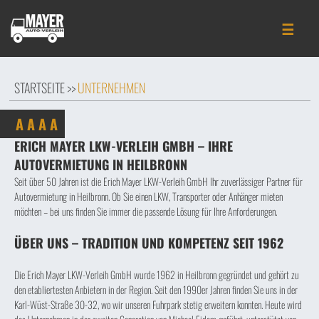
☰
STARTSEITE >>
UNTERNEHMEN
A
A
A
A
ERICH MAYER LKW-VERLEIH GMBH – IHRE
AUTOVERMIETUNG IN HEILBRONN
Seit über 50 Jahren ist die Erich Mayer LKW-Verleih GmbH Ihr zuverlässiger Partner für
Autovermietung in Heilbronn. Ob Sie einen LKW, Transporter oder Anhänger mieten
möchten – bei uns finden Sie immer die passende Lösung für Ihre Anforderungen.
ÜBER UNS – TRADITION UND KOMPETENZ SEIT 1962
Die Erich Mayer LKW-Verleih GmbH wurde 1962 in Heilbronn gegründet und gehört zu
den etabliertesten Anbietern in der Region. Seit den 1990er Jahren finden Sie uns in der
Karl-Wüst-Straße 30-32, wo wir unseren Fuhrpark stetig erweitern konnten. Heute wird